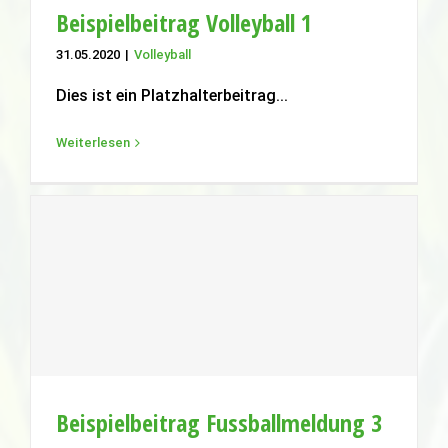
Volleyball
Beispielbeitrag Volleyball 1
31.05.2020
|
Volleyball
Dies ist ein Platzhalterbeitrag...
Weiterlesen
Beispielbeitrag Fussballmeldung 3
Vereinsmeldungen
Beispielbeitrag Fussballmeldung 3