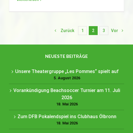
Zurück
1
2
3
Vor
NEUESTE BEITRÄGE
Unsere Theatergruppe „Les Pommes“ spielt auf
5. August 2026
Vorankündigung Beachsoccer Turnier am 11. Juli
2026
18. Mai 2026
Zum DFB Pokalendspiel ins Clubhaus Ölbronn
18. Mai 2026