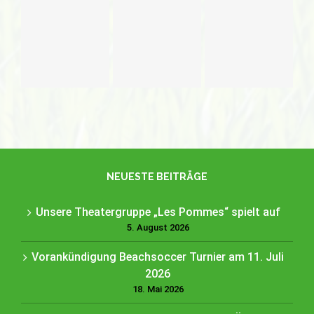
Unsere
Vorankündigung
Zum DFB
Theatergruppe
Beachsoccer
Pokalendspiel
„Les
Turnier am
ins
Pommes“
11. Juli
Clubhaus
spielt auf
2026
Ölbronn
NEUESTE BEITRÄGE
Unsere Theatergruppe „Les Pommes“ spielt auf
5. August 2026
Vorankündigung Beachsoccer Turnier am 11. Juli
2026
18. Mai 2026