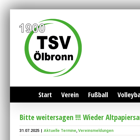
Zum
Inhalt
springen
Suche
nach:
Start
Verein
Fußball
Volleyba
Bitte weitersagen !!! Wieder Altpapier
31.07.2025
|
Aktuelle Termine
,
Vereinsmeldungen