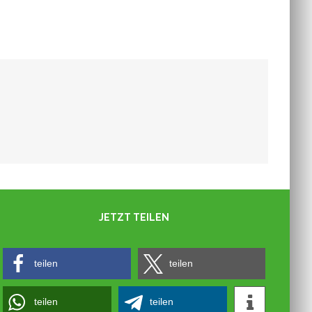
Zum DFB Pokalendspiel ins Clubhaus
Ölbronn
JETZT TEILEN
teilen
teilen
teilen
teilen