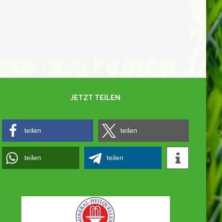
Neuer Yogakurs
JETZT TEILEN
teilen
teilen
teilen
teilen