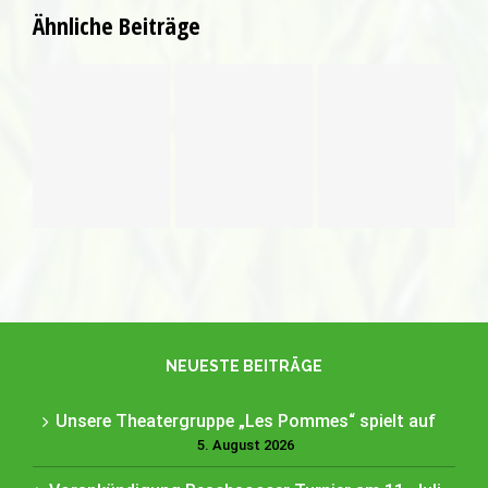
Ähnliche Beiträge
Unsere
Vorankündigung
Zum DFB
Theatergruppe
Beachsoccer
Pokalendspiel
„Les
Turnier am
ins
Pommes“
11. Juli
Clubhaus
spielt auf
2026
Ölbronn
NEUESTE BEITRÄGE
Unsere Theatergruppe „Les Pommes“ spielt auf
5. August 2026