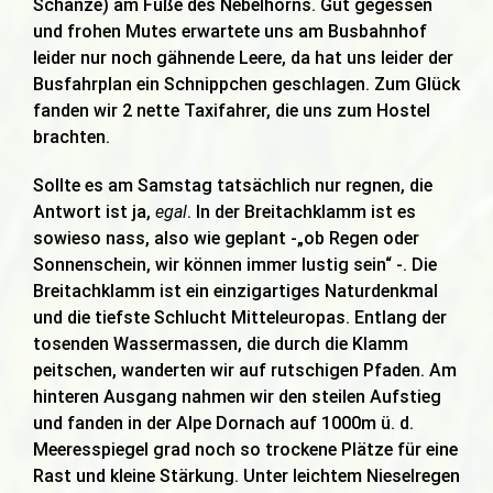
Schanze) am Fuße des Nebelhorns. Gut gegessen
und frohen Mutes erwartete uns am Busbahnhof
leider nur noch gähnende Leere, da hat uns leider der
Busfahrplan ein Schnippchen geschlagen. Zum Glück
fanden wir 2 nette Taxifahrer, die uns zum Hostel
brachten.
Sollte es am Samstag tatsächlich nur regnen, die
Antwort ist ja,
egal
. In der Breitachklamm ist es
sowieso nass, also wie geplant -„ob Regen oder
Sonnenschein, wir können immer lustig sein“ -. Die
Breitachklamm ist ein einzigartiges Naturdenkmal
und die tiefste Schlucht Mitteleuropas. Entlang der
tosenden Wassermassen, die durch die Klamm
peitschen, wanderten wir auf rutschigen Pfaden. Am
hinteren Ausgang nahmen wir den steilen Aufstieg
und fanden in der Alpe Dornach auf 1000m ü. d.
Meeresspiegel grad noch so trockene Plätze für eine
Rast und kleine Stärkung. Unter leichtem Nieselregen