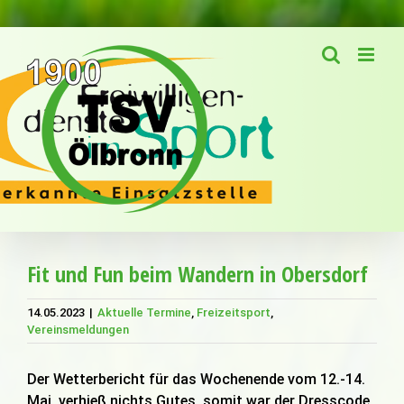
Zum
Inhalt
springen
Fit und Fun beim Wandern in Obersdorf
14.05.2023
|
Aktuelle Termine
,
Freizeitsport
,
Vereinsmeldungen
Der Wetterbericht für das Wochenende vom 12.-14.
Mai, verhieß nichts Gutes, somit war der Dresscode