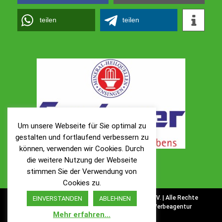
teilen
teilen
Um unsere Webseite für Sie optimal zu
gestalten und fortlaufend verbessern zu
können, verwenden wir Cookies. Durch
die weitere Nutzung der Webseite
stimmen Sie der Verwendung von
Cookies zu.
© Copyright 1900 -
2026 | TSV Ölbronn 1900 e. V. | Alle Rechte
EINVERSTANDEN
ABLEHNEN
vorbehalten. | Webrealisierung
Full-Service-Werbeagentur
Mehr erfahren...
PIXELBRETT