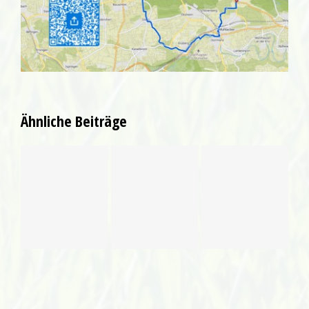
Ähnliche Beiträge
Unsere
Vorankündigung
Zum DFB
Theatergruppe
Beachsoccer
Pokalendspiel
„Les
Turnier am
ins
Pommes“
11. Juli
Clubhaus
spielt auf
2026
Ölbronn