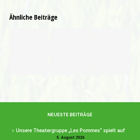
Ähnliche Beiträge
Unsere
Vorankündigung
Theatergruppe
Beachsoccer
Neuer
„Les
Turnier am
Yogakurs
Pommes“
11. Juli
spielt auf
2026
NEUESTE BEITRÄGE
Unsere Theatergruppe „Les Pommes“ spielt auf
5. August 2026