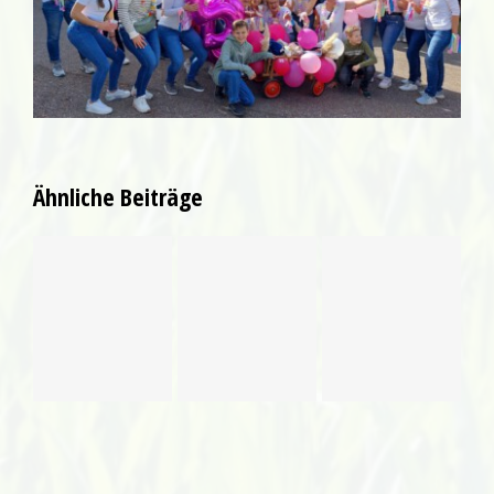
Ähnliche Beiträge
Unsere
Vorankündigung
Zum DFB
Theatergruppe
Beachsoccer
Pokalendspiel
„Les
Turnier am
ins
Pommes“
11. Juli
Clubhaus
spielt auf
2026
Ölbronn