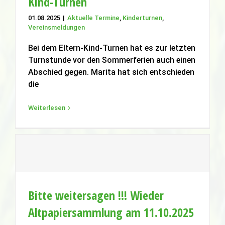
Kind-Turnen
01.08.2025
|
Aktuelle Termine
,
Kinderturnen
,
Personelle Änderung beim Eltern-Kind-
Vereinsmeldungen
Turnen
Aktuelle Termine
Kinderturnen
Vereinsmeldungen
Bei dem Eltern-Kind-Turnen hat es zur letzten
Turnstunde vor den Sommerferien auch einen
Abschied gegen. Marita hat sich entschieden
die
Weiterlesen
Bitte weitersagen !!! Wieder
Altpapiersammlung am 11.10.2025
Bitte weitersagen !!! Wieder