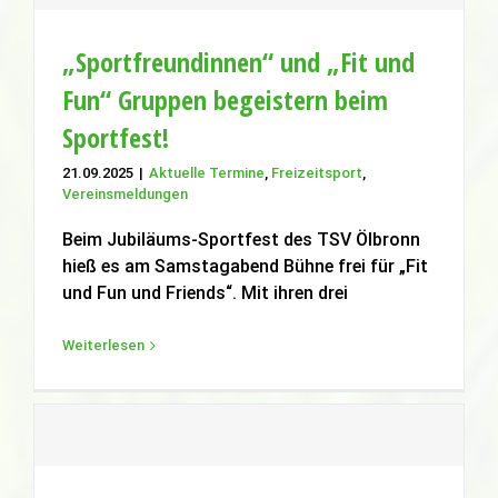
„Sportfreundinnen“ und „Fit und
Fun“ Gruppen begeistern beim
Sportfest!
„Sportfreundinnen“ und „Fit und Fun“
Gruppen begeistern beim Sportfest!
21.09.2025
|
Aktuelle Termine
,
Freizeitsport
,
Vereinsmeldungen
Aktuelle Termine
Freizeitsport
Vereinsmeldungen
Beim Jubiläums-Sportfest des TSV Ölbronn
hieß es am Samstagabend Bühne frei für „Fit
und Fun und Friends“. Mit ihren drei
Weiterlesen