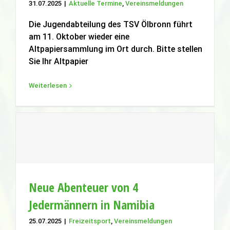
31.07.2025
|
Aktuelle Termine
,
Vereinsmeldungen
Altpapiersammlung am 11.10.2025
Aktuelle Termine
Vereinsmeldungen
Die Jugendabteilung des TSV Ölbronn führt
am 11. Oktober wieder eine
Altpapiersammlung im Ort durch. Bitte stellen
Sie Ihr Altpapier
Weiterlesen
Neue Abenteuer von 4
Jedermännern in Namibia
Neue Abenteuer von 4 Jedermännern in
Namibia
25.07.2025
|
Freizeitsport
,
Vereinsmeldungen
Freizeitsport
Vereinsmeldungen