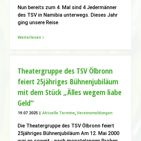
Nun bereits zum 4. Mal sind 4 Jedermänner
des TSV in Namibia unterwegs. Dieses Jahr
ging unsere Reise
Weiterlesen
Theatergruppe des TSV Ölbronn
feiert 25jähriges Bühnenjubiläum
mit dem Stück „Älles wegem liabe
Geld“
Theatergruppe des TSV Ölbronn feiert
25jähriges Bühnenjubiläum mit dem
19.07.2025
|
Aktuelle Termine
,
Vereinsmeldungen
Stück „Älles wegem liabe Geld“
Die Theatergruppe des TSV Ölbronn feiert
Aktuelle Termine
Vereinsmeldungen
25jähriges Bühnenjubiläum Am 12. Mai 2000
war es soweit - nach monatelangen Proben